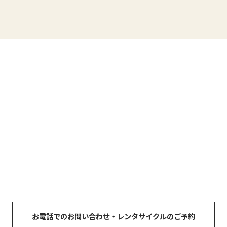
CONTACT
お問い合わせ
自転車のご購入や日々の修理・メンテナンスについてのご相
談は、
お電話または「お問い合わせフォーム」よりお気軽に
ご連絡ください。
※レンタサイクルのご予約は、必ず「お電話」にてお願いい
たします。
お電話でのお問い合わせ・レンタサイクルのご予約